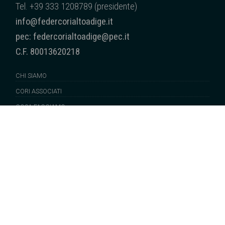
Tel. +39 333 1208789 (presidente)
info@federcorialtoadige.it
pec: federcorialtoadige@pec.it
C.F. 80013620218
CHI SIAMO
CORI ASSOCIATI
COSA FACCIAMO
SUONI DALLA NS. TERRA
NEWS
EDITORIA
SERVIZI/TRASPARENZA
Tutti i diritti sono riservati © 2020 - Federazione Cori dell'Alto Adige – –
cookies policy