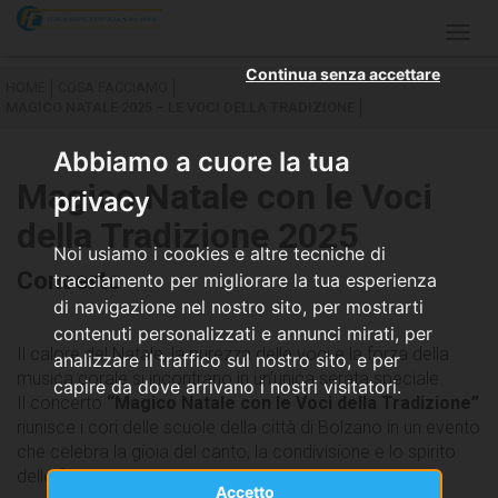
Togg
navig
Continua senza accettare
HOME
COSA FACCIAMO
MAGICO NATALE 2025 – LE VOCI DELLA TRADIZIONE
Abbiamo a cuore la tua
Magico Natale con le Voci
privacy
della Tradizione 2025
Noi usiamo i cookies e altre tecniche di
Concerto
tracciamento per migliorare la tua esperienza
di navigazione nel nostro sito, per mostrarti
contenuti personalizzati e annunci mirati, per
Il calore del Natale, la purezza delle voci e la forza della
analizzare il traffico sul nostro sito, e per
musica corale si incontrano in un’unica serata speciale.
capire da dove arrivano i nostri visitatori.
Il concerto
“Magico Natale con le Voci della Tradizione”
riunisce i cori delle scuole della città di Bolzano in un evento
che celebra la gioia del canto, la condivisione e lo spirito
delle festività.
Accetto