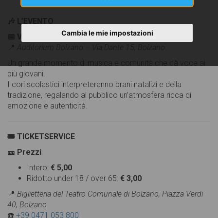
🎶 L’EVENTO
Cambia le mie impostazioni
📅 Venerdì 12 dicembre 2025 – Ore 18.00
📍
Auditorium Bolzano – Via Dante 15, Bolzano
Un grande momento di musica e comunità che dà voce ai
più giovani.
I cori scolastici interpreteranno brani natalizi e della
tradizione, regalando al pubblico un’atmosfera ricca di
emozione e autenticità.
🎟️ TICKETSERVICE
🎫 Prezzi
Intero:
€ 5,00
Ridotto under 18 / over 65:
€ 3,00
📍
Biglietteria del Teatro Comunale di Bolzano, Piazza Verdi
40, Bolzano
☎️
+39 0471 053 800