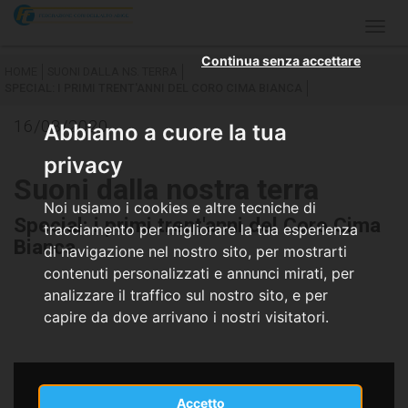
Togg
navig
Continua senza accettare
HOME
SUONI DALLA NS. TERRA
SPECIAL: I PRIMI TRENT'ANNI DEL CORO CIMA BIANCA
16/08/2020
Abbiamo a cuore la tua
privacy
Suoni dalla nostra terra
Noi usiamo i cookies e altre tecniche di
Special: i primi trent'anni del Coro Cima
tracciamento per migliorare la tua esperienza
Bianca
di navigazione nel nostro sito, per mostrarti
contenuti personalizzati e annunci mirati, per
analizzare il traffico sul nostro sito, e per
capire da dove arrivano i nostri visitatori.
Accetto