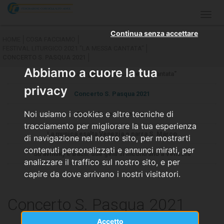
Togg
navig
Continua senza accettare
HOME
COSA FACCIAMO
FESTIVAL LITURGICO 2021 "LA MESSA CANTATA"
CONCERTO S. PASQUA 2021
Abbiamo a cuore la tua
Festival Liturgico 2021 "La Messa Cantata"
privacy
Concerto S. Pasqua 2021
Noi usiamo i cookies e altre tecniche di
Secondo appuntamento
tracciamento per migliorare la tua esperienza
La musica esalta Venezia e narra S. Marco
di navigazione nel nostro sito, per mostrarti
contenuti personalizzati e annunci mirati, per
Stravinsky e Bach: due geni si incontrano a Venezia
analizzare il traffico sul nostro sito, e per
capire da dove arrivano i nostri visitatori.
Concerto S. Pasqua 2021
Accetto