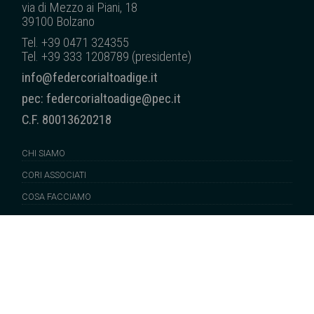
via di Mezzo ai Piani, 18
39100 Bolzano
Tel. +39 0471 324355
Tel. +39 333 1208789 (presidente)
info@federcorialtoadige.it
pec: federcorialtoadige@pec.it
C.F. 80013620218
CHI SIAMO
CORI ASSOCIATI
COSA FACCIAMO
SUONI DALLA NS. TERRA
NEWS
EDITORIA
SERVIZI/TRASPARENZA