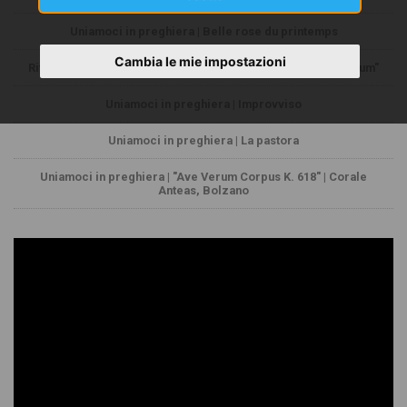
Uniamoci in preghiera | Belle rose du printemps
Cambia le mie impostazioni
Riflessioni di don Gretter | "Notre Père” | "O Sacrum Convivium"
Uniamoci in preghiera | Improvviso
Uniamoci in preghiera | La pastora
Uniamoci in preghiera | "Ave Verum Corpus K. 618" | Corale
Anteas, Bolzano