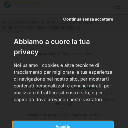
Togg
navig
Continua senza accettare
HOME
COSA FACCIAMO
SUONI DALLA NOSTRA TERRA
RICORDO DA PARTE DELLA PRESIDENTESSA
Abbiamo a cuore la tua
Suoni dalla nostra terra
privacy
Inno popolare “Suona la tromba”
Noi usiamo i cookies e altre tecniche di
Ai preat
tracciamento per migliorare la tua esperienza
La Madonina
di navigazione nel nostro sito, per mostrarti
contenuti personalizzati e annunci mirati, per
Ricordo da parte della Presidentessa
analizzare il traffico sul nostro sito, e per
capire da dove arrivano i nostri visitatori.
Uniamoci in preghiera | Una benedizione irlandese (An Irish
blessing)
Uniamoci in preghiera | Signore delle cime
Accetto
Uniamoci in preghiera | Deus Ti Salvet Maria