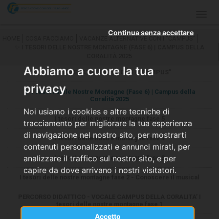
Togg
navig
Continua senza accettare
HOME
COSA FACCIAMO
VACANZE ALTERNATIVE CON I “CAMPUS”
✨ I TESORI DELLE NOSTRE MONTAGNE (FASE 6) | CAMPUS DELLA
CORALITÀ 2025
Abbiamo a cuore la tua
VACANZE ALTERNATIVE CON I “CAMPUS”
privacy
✨ I Tesori delle Nostre Montagne (Fase 6) | Campus della
Coralità 2025
Noi usiamo i cookies e altre tecniche di
I tesori delle nostre montagne fase 5
tracciamento per migliorare la tua esperienza
di navigazione nel nostro sito, per mostrarti
I tesori delle nostre montagne fase 4
contenuti personalizzati e annunci mirati, per
analizzare il traffico sul nostro sito, e per
I tesori delle nostre montagne fase 3
capire da dove arrivano i nostri visitatori.
I tesori delle nostre montagne fase 2 - Conoscere il musical
PERCORSO DIDATTICO - VOCALE CAMPUS DELLA CORALITA’ I
tesori delle nostre montagne fase 1
Accetto