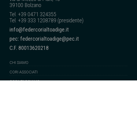
39100 Bolzano
Tel. +39 0471 324355
Tel. +39 333 1208789 (presidente)
info@federcorialtoadige.it
pec: federcorialtoadige@pec.it
C.F. 80013620218
CHI SIAMO
CORI ASSOCIATI
COSA FACCIAMO
SUONI DALLA NS. TERRA
NEWS
EDITORIA
SERVIZI/TRASPARENZA